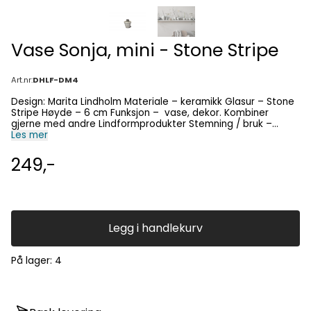
Vase Sonja, mini - Stone Stripe
Art.nr:
DHLF-DM4
Design: Marita Lindholm Materiale – keramikk Glasur – Stone
Stripe Høyde – 6 cm Funksjon – vase, dekor. Kombiner
gjerne med andre Lindformprodukter Stemning / bruk –
Les mer
borddekking, stilleben, interiør Fri frakt over kr 1000.
249,-
Legg i handlekurv
På lager
: 4