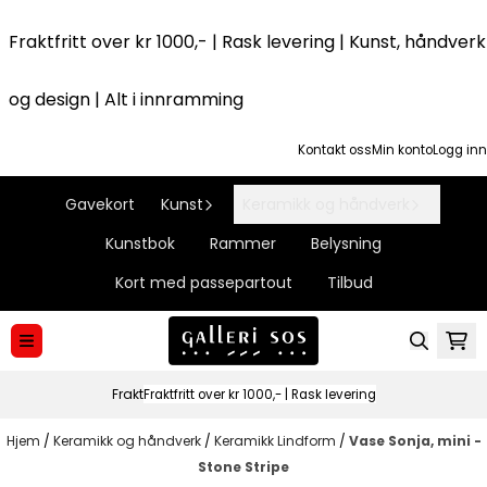
Hopp til innhold
Fraktfritt over kr 1000,- | Rask levering | Kunst, håndverk
og design | Alt i innramming
Kontakt oss
Min konto
Logg inn
Gavekort
Kunst
Keramikk og håndverk
Kunstbok
Rammer
Belysning
Kort med passepartout
Tilbud
Frakt
Fraktfritt over kr 1000,- | Rask levering
Hjem
/
Keramikk og håndverk
/
Keramikk Lindform
/
Vase Sonja, mini -
Stone Stripe