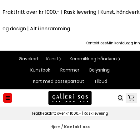
Hopp til innhold
Fraktfritt over kr 1000,- | Rask levering | Kunst, håndverk
og design | Alt i innramming
Kontakt oss
Min konto
Logg inn
Gavekort
Kunst
Keramikk og håndverk
Kunstbok
Rammer
Belysning
Kort med passepartout
Tilbud
Frakt
Fraktfritt over kr 1000,- | Rask levering
Hjem
/
Kontakt oss