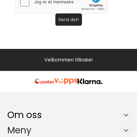
Send det!
Velkommen tilbake!
Om oss
Galleri SOS AS
Meny