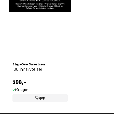
Stig-Ove Sivertsen
100 innskytelser
298,-
På lager
Kjøp