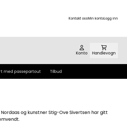
Kontakt oss
Min konto
Logg inn
Konto
Handlevogn
rt med passepartout
Tilbud
es Nordaas og kunstner
Stig-Ove Sivertsen
har gitt
 omvendt.