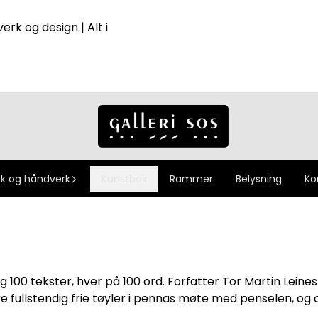
erk og design | Alt i
k og håndverk
Kunstbok
Rammer
Belysning
Ko
og 100 tekster, hver på 100 ord. Forfatter Tor Martin Lein
e fullstendig frie tøyler i pennas møte med penselen, og