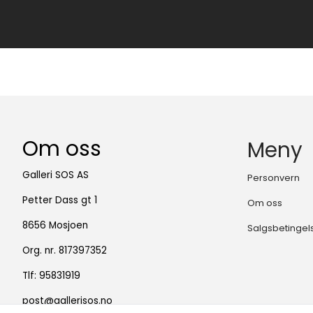
Om oss
Meny
Galleri SOS AS
Personvern
Petter Dass gt 1
Om oss
8656 Mosjoen
Salgsbetingel
Org. nr. 817397352
Tlf:
95831919
post@gallerisos.no