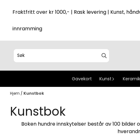
Hopp til innhold
Fraktfritt over kr 1000,- | Rask levering | Kunst, håndv
innramming
Gavekort
Kunst
Keramik
Hjem
/
Kunstbok
Kunstbok
Boken hundre innskytelser
består av 100 bilder 
hverandr