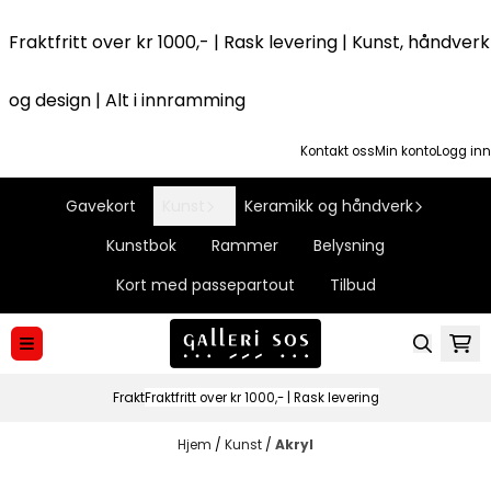
Hopp til innhold
Fraktfritt over kr 1000,- | Rask levering | Kunst, håndverk
og design | Alt i innramming
Kontakt oss
Min konto
Logg inn
Gavekort
Kunst
Keramikk og håndverk
Kunstbok
Rammer
Belysning
Kort med passepartout
Tilbud
Frakt
Fraktfritt over kr 1000,- | Rask levering
Hjem
/
Kunst
/
Akryl