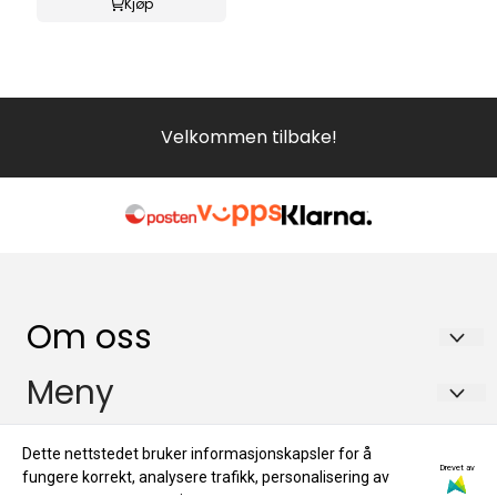
Kjøp
Velkommen tilbake!
Om oss
Galleri SOS AS
Meny
Petter Dass gt 1
Personvern
Info
Dette nettstedet bruker informasjonskapsler for å
8656 Mosjoen
Drevet av
Om oss
fungere korrekt, analysere trafikk, personalisering av
Personvern