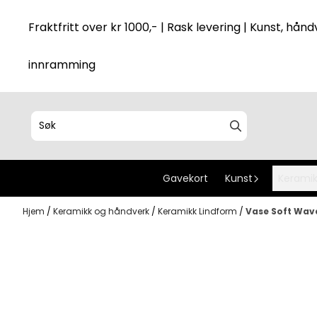
Hopp til innhold
Fraktfritt over kr 1000,- | Rask levering | Kunst, håndv
innramming
Gavekort
Kunst
Keramik
Hjem
/
Keramikk og håndverk
/
Keramikk Lindform
/
Vase Soft Wav