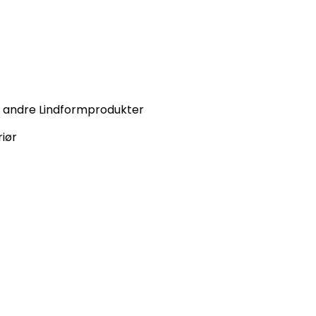
d andre Lindformprodukter
riør