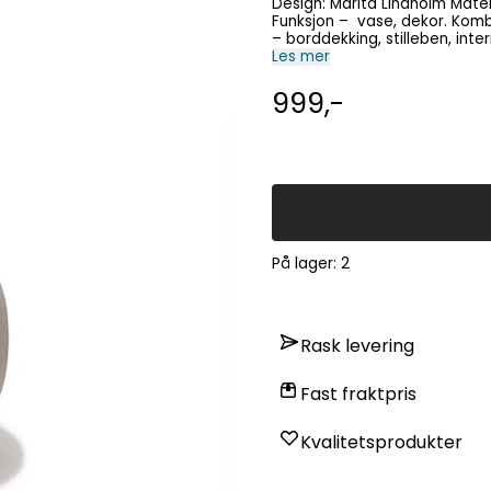
Design: Marita Lindholm Materiale – keramikk Glasur – Sand White Høyde – 21 cm
Funksjon – vase, dekor. Kombiner g
Les mer
999,-
På lager
: 2
Rask levering
Fast fraktpris
Kvalitetsprodukter