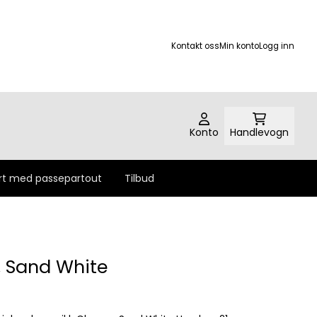
Kontakt oss
Min konto
Logg inn
Konto
Handlevogn
rt med passepartout
Tilbud
, Sand White