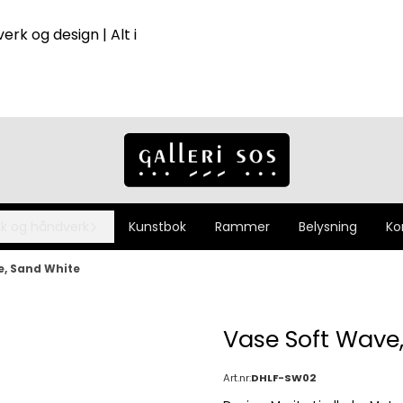
erk og design | Alt i
k og håndverk
Kunstbok
Rammer
Belysning
Ko
e, Sand White
Vase Soft Wave
Art.nr:
DHLF-SW02