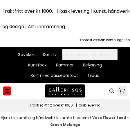
Hopp til innhold
Fraktfritt over kr 1000,- | Rask levering | Kunst, håndverk
og design | Alt i innramming
Kontakt oss
Min konto
Logg inn
Gavekort
Kunst
Keramikk og håndverk
Kunstbok
Rammer
Belysning
Kort med passepartout
Tilbud
Frakt
Fraktfritt over kr 1000,- | Rask levering
Hjem
/
Keramikk og håndverk
/
Keramikk Lindform
/
Vase Flower Seed –
Green Melange