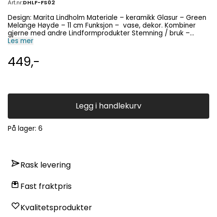
Art.nr:
DHLF-FS02
Design: Marita Lindholm Materiale – keramikk Glasur – Green
Melange Høyde – 11 cm Funksjon – vase, dekor. Kombiner
gjerne med andre Lindformprodukter Stemning / bruk –
Les mer
borddekking, stilleben, interiør Fri frakt over kr 1000.
449,-
Legg i handlekurv
På lager
: 6
Rask levering
Fast fraktpris
Kvalitetsprodukter