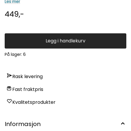
Les mer
borddekking, stilleben, interiør Fri frakt over kr 1000.
449,-
Legg i handlekurv
På lager
: 6
Rask levering
Fast fraktpris
Kvalitetsprodukter
Informasjon