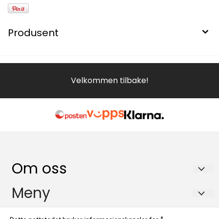
Produsent
Velkommen tilbake!
Om oss
Galleri SOS AS
Meny
Petter Dass gt 1
Personvern
Info