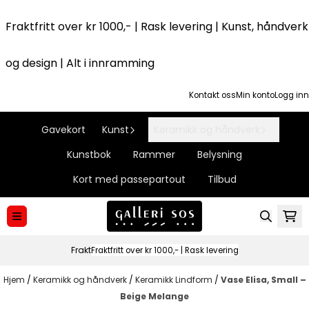
Hopp til innhold
Fraktfritt over kr 1000,- | Rask levering | Kunst, håndverk
og design | Alt i innramming
Kontakt oss
Min konto
Logg inn
Gavekort
Kunst
Keramikk og håndverk
Kunstbok
Rammer
Belysning
Kort med passepartout
Tilbud
Frakt
Fraktfritt over kr 1000,- | Rask levering
Hjem
/
Keramikk og håndverk
/
Keramikk Lindform
/
Vase Elisa, Small –
Beige Melange