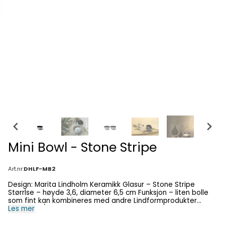
Mini Bowl - Stone Stripe
Art.nr:
DHLF-MB2
Design: Marita Lindholm Keramikk Glasur – Stone Stripe
Størrlse – høyde 3,6, diameter 6,5 cm Funksjon – liten bolle
som fint kan kombineres med andre Lindformprodukter
Stemning / bruk – borddekking, stilleben, interiør Fri frakt
Les mer
over kr 1000 Produktet kan vaskes i maskin, tåler
mikrobølgeovn og stekeovn Merk: Lindform-stempelet vil