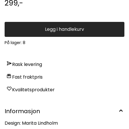
299,-
imidlertid forsvinne Visse typer mat kan gi flekker (bær,
fett...)
Legg i handlekurv
På lager
: 8
Rask levering
Fast fraktpris
Kvalitetsprodukter
Informasjon
Design: Marita Lindholm