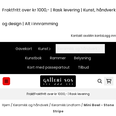
Hopp til innhold
Fraktfritt over kr 1000,- | Rask levering | Kunst, håndverk
og design | Alt i innramming
Kontakt oss
Min konto
Logg inn
Gavekort
Kunst
Keramikk og håndverk
Kunstbok
Rammer
Belysning
Kort med passepartout
Tilbud
Frakt
Fraktfritt over kr 1000,- | Rask levering
Hjem
/
Keramikk og håndverk
/
Keramikk Lindform
/
Mini Bowl - Stone
Stripe