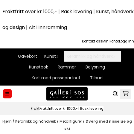
Hopp til innhold
Fraktfritt over kr 1000,- | Rask levering | Kunst, håndverk
og design | Alt i innramming
Kontakt oss
Min konto
Logg inn
Gavekort
Kunst
Keramikk og håndverk
Kunstbok
Rammer
Belysning
Kort med passepartout
Tilbud
Frakt
Fraktfritt over kr 1000,- | Rask levering
Hjem
/
Keramikk og håndverk
/
Metallfigurer
/
Dverg med nisselue og
ski