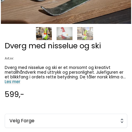
Dverg med nisselue og ski
Art.nr:
Dverg med nisselue og ski er et morsomt og kreativt
metallhåndverk med uttrykk og personlighet. Julefiguren er
et blikkfang i ordets rette betydning. De tåler norsk klima og
vil beholde sin sjarm og glans i lang tid. (Unngå påvirkning fra
Les mer
saltvann). Håndlaget på Bali under Fair Trade-forhold. Fri
frakt over kr 1000 Egenskaper: Materiale: 0,4 mm stål
599,-
Antirustbehandlet og lakkert Værbestandig – tåler utendørs
bruk Unikt design med håndmalte detaljer Størrelse liten:
Høyde 13 cm - Bredde 8 cm - Lengde 12 cm Størrelse stor:
Høyde 20 cm - Bredde 12 cm - Lengde 23 cm
Velg Farge